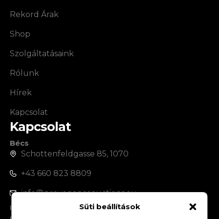
Rekord Árak
Shop
Szolgáltatásaink
Rólunk
Hírek
Kapcsolat
Kapcsolat
Bécs
Schottenfeldgasse 85, 1070
+43 660 823 8809
info@provenanceauctions.eu
Süti beállítások
Budapest
1050, Széchenyi István tér 7-8.