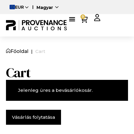
EUR
Magyar
English
0
Deutsch
Főoldal
|
Cart
Cart
Jelenleg üres a bevásárlókosár.
Vásárlás folytatása