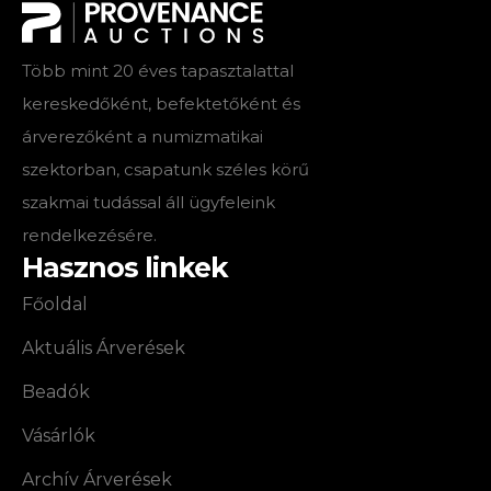
Több mint 20 éves tapasztalattal
kereskedőként, befektetőként és
árverezőként a numizmatikai
szektorban, csapatunk széles körű
szakmai tudással áll ügyfeleink
rendelkezésére.
Hasznos linkek
Főoldal
Aktuális Árverések
Beadók
Vásárlók
Archív Árverések