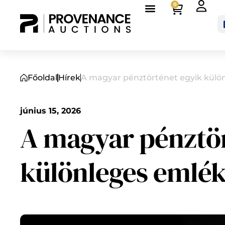
0
Főoldal
Hírek
A magyar pénztörténet egyik külö
június 15, 2026
A magyar pénztör
különleges emlé