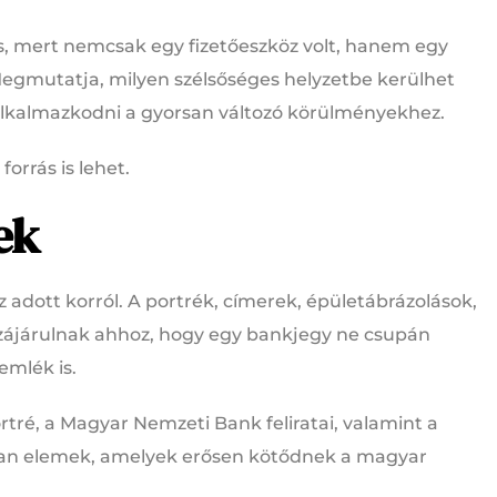
as, mert nemcsak egy fizetőeszköz volt, hanem egy
gmutatja, milyen szélsőséges helyzetbe kerülhet
alkalmazkodni a gyorsan változó körülményekhez.
orrás is lehet.
ek
z adott korról. A portrék, címerek, épületábrázolások,
zájárulnak ahhoz, hogy egy bankjegy ne csupán
emlék is.
rtré, a Magyar Nemzeti Bank feliratai, valamint a
yan elemek, amelyek erősen kötődnek a magyar