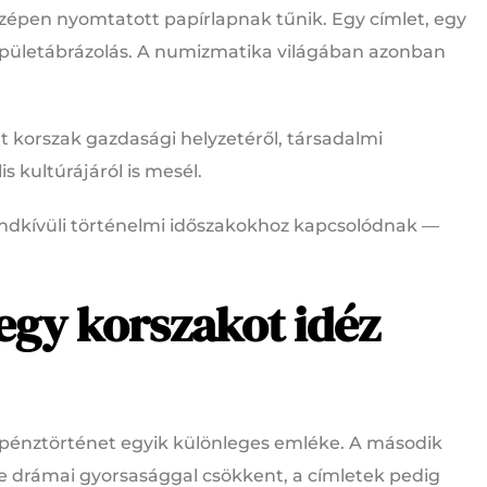
 szépen nyomtatott papírlapnak tűnik. Egy címlet, egy
 épületábrázolás. A numizmatika világában azonban
t korszak gazdasági helyzetéről, társadalmi
is kultúrájáról is mesél.
endkívüli történelmi időszakokhoz kapcsolódnak —
egy korszakot idéz
 pénztörténet egyik különleges emléke. A második
 drámai gyorsasággal csökkent, a címletek pedig