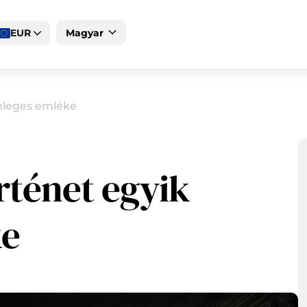
EUR
Magyar
English
Deutsch
nleges emléke
ténet egyik
ke