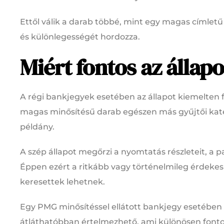
Ettől válik a darab többé, mint egy magas címlet
és különlegességét hordozza.
Miért fontos az állapo
A régi bankjegyek esetében az állapot kiemelten 
magas minősítésű darab egészen más gyűjtői kate
példány.
A szép állapot megőrzi a nyomtatás részleteit, a p
Éppen ezért a ritkább vagy történelmileg érde
keresettek lehetnek.
Egy PMG minősítéssel ellátott bankjegy esetében a
átláthatóbban értelmezhető, ami különösen fonto