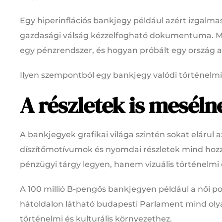
Egy hiperinflációs bankjegy például azért izgalm
gazdasági válság kézzelfogható dokumentuma. Me
egy pénzrendszer, és hogyan próbált egy ország 
Ilyen szempontból egy bankjegy valódi történelmi f
A részletek is meséln
A bankjegyek grafikai világa szintén sokat elárul a
díszítőmotívumok és nyomdai részletek mind hoz
pénzügyi tárgy legyen, hanem vizuális történelmi 
A 100 millió B-pengős bankjegyen például a női po
hátoldalon látható budapesti Parlament mind ol
történelmi és kulturális környezethez.