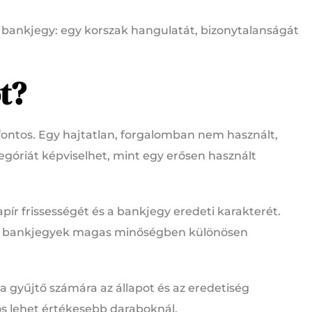
ű bankjegy: egy korszak hangulatát, bizonytalanságát
t?
fontos. Egy hajtatlan, forgalomban nem használt,
góriát képviselhet, mint egy erősen használt
apír frissességét és a bankjegy eredeti karakterét.
kes bankjegyek magas minőségben különösen
 gyűjtő számára az állapot és az eredetiség
s lehet értékesebb daraboknál.