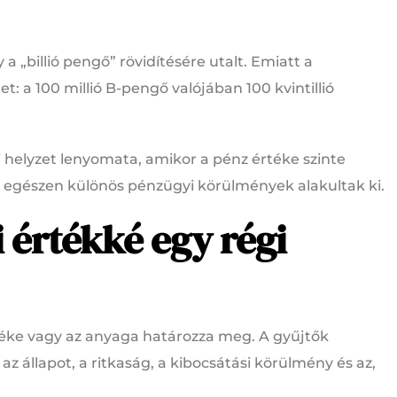
 „billió pengő” rövidítésére utalt. Emiatt a
: a 100 millió B-pengő valójában 100 kvintillió
helyzet lenyomata, amikor a pénz értéke szinte
is egészen különös pénzügyi körülmények alakultak ki.
i értékké egy régi
téke vagy az anyaga határozza meg. A gyűjtők
az állapot, a ritkaság, a kibocsátási körülmény és az,