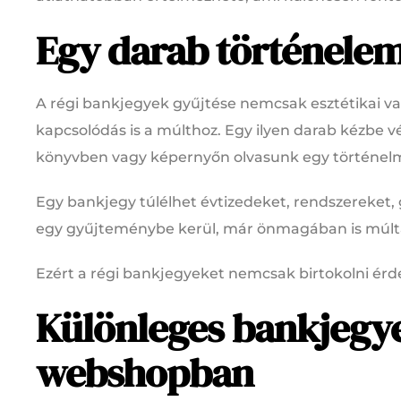
Egy darab történele
A régi bankjegyek gyűjtése nemcsak esztétikai va
kapcsolódás is a múlthoz. Egy ilyen darab kézbe 
könyvben vagy képernyőn olvasunk egy történelmi
Egy bankjegy túlélhet évtizedeket, rendszereket, 
egy gyűjteménybe kerül, már önmagában is múlt
Ezért a régi bankjegyeket nemcsak birtokolni érd
Különleges bankjegy
webshopban