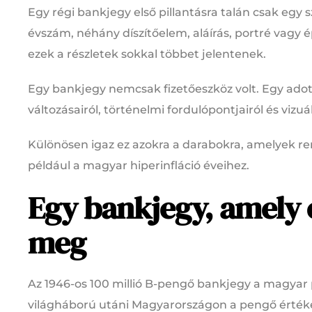
Egy régi bankjegy első pillantásra talán csak egy
évszám, néhány díszítőelem, aláírás, portré vagy
ezek a részletek sokkal többet jelentenek.
Egy bankjegy nemcsak fizetőeszköz volt. Egy adot
változásairól, történelmi fordulópontjairól és vizuál
Különösen igaz ez azokra a darabokra, amelyek r
például a magyar hiperinfláció éveihez.
Egy bankjegy, amely 
meg
Az 1946-os 100 millió B-pengő bankjegy a magyar
világháború utáni Magyarországon a pengő értéke