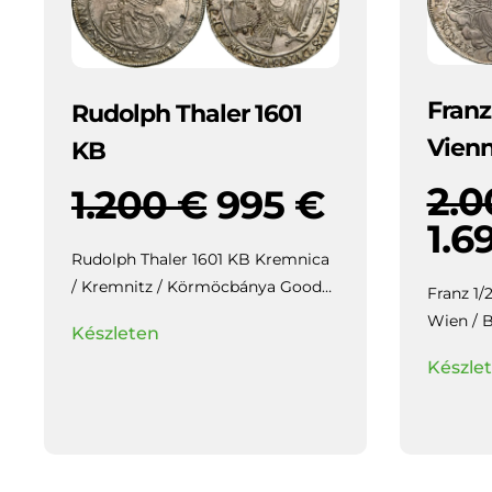
Franz
Rudolph Thaler 1601
Vien
KB
2.
1.200
€
995
€
1.6
Rudolph Thaler 1601 KB Kremnica
/ Kremnitz / Körmöcbánya Good
Franz 1/
EF / aUNC,
Highly collectible piece
Wien / Bécs gEF/aUNC,
Készleten
with beautiful patina and mirror-
luster, b
Készle
like lustre in the fields, slightly
weakly struck / veretgyenge.