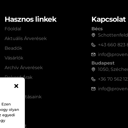
Hasznos linkek
Kapcsolat
Főoldal
Bécs
Schottenfeld
Aktuális Árverések
+43 660 823
Beadók
info@proven
Vásárlók
Budapest
Archív Árverések
1050, Széchen
Rekord Árak
+36 70 562 1
Shop
info@proven
Szolgáltatásaink
. Ezen
Rólunk
hogy olyan
z egyedi
Hírek
agy
Kapcsolat