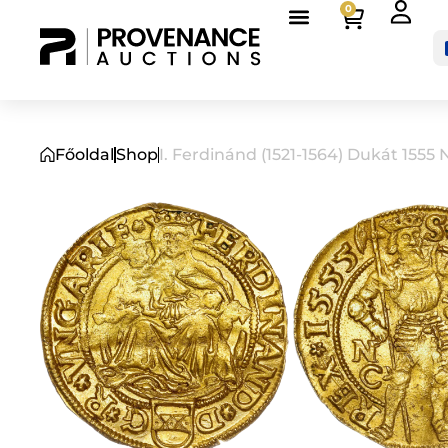
0
Főoldal
Shop
I. Ferdinánd (1521-1564) Dukát 155