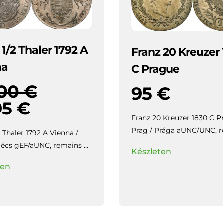
 1/2 Thaler 1792 A
Franz 20 Kreuzer
na
C Prague
000
€
95
€
95
€
Franz 20 Kreuzer 1830 C P
Prag / Prága aUNC/UNC, remains
2 Thaler 1792 A Vienna /
of luster, beautiful toning.
 remains of
Készleten
eautiful toning.
ten