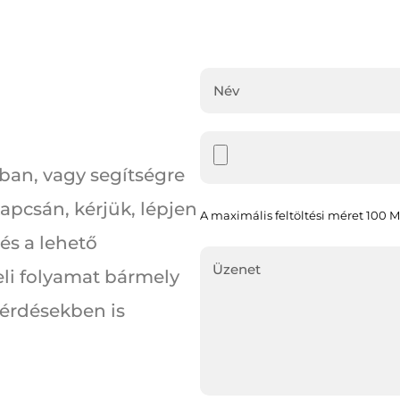
ban, vagy segítségre
apcsán, kérjük, lépjen
A maximális feltöltési méret 100 M
 és a lehető
eli folyamat bármely
kérdésekben is