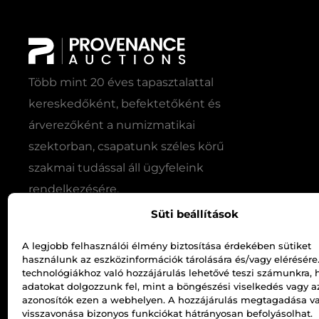
Több mint 20 éves tapasztalattal
kereskedőként, befektetőként és
árverezőként a numizmatikai
szektorban, csapatunk széles körű
szakmai tudással áll ügyfeleink
rendelkezésére.
Süti beállítások
A legjobb felhasználói élmény biztosítása érdekében sütiket
használunk az eszközinformációk tárolására és/vagy elérésére
technológiákhoz való hozzájárulás lehetővé teszi számunkra, 
adatokat dolgozzunk fel, mint a böngészési viselkedés vagy a
azonosítók ezen a webhelyen. A hozzájárulás megtagadása v
visszavonása bizonyos funkciókat hátrányosan befolyásolhat.