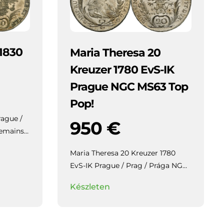
 1830
Maria Theresa 20
Kreuzer 1780 EvS-IK
Prague NGC MS63 Top
Pop!
rague /
950
€
Maria Theresa 20 Kreuzer 1780
EvS-IK Prague / Prag / Prága NGC
MS63 Top Pop!
Highly collectible
Készleten
piece with beautiful patina and
mirror-like lustre in the fields.