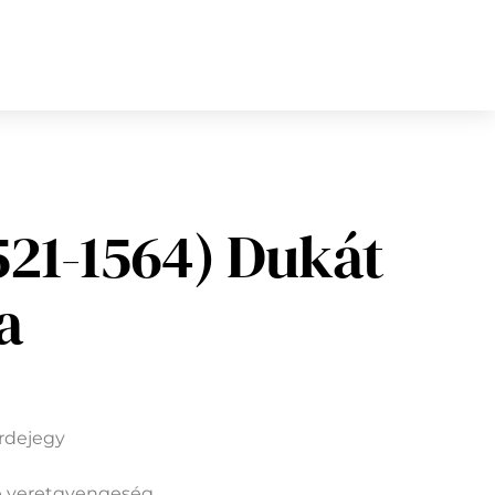
521-1564) Dukát
a
erdejegy
he veretgyengeség