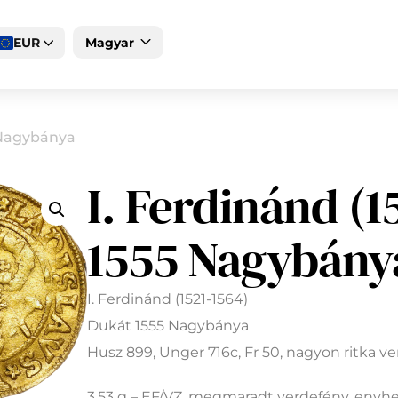
EUR
Magyar
English
Deutsch
5 Nagybánya
I. Ferdinánd (1
1555 Nagybány
I. Ferdinánd (1521-1564)
Dukát 1555 Nagybánya
Husz 899, Unger 716c, Fr 50, nagyon ritka v
3,53 g – EF/VZ, megmaradt verdefény, eny