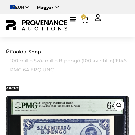
EUR
Magyar
English
0
Deutsch
Főoldal
Shop
100 millió Százmillió B-pengő (100 kvintillió) 1946
PMG 64 EPQ UNC
AKCIÓ!