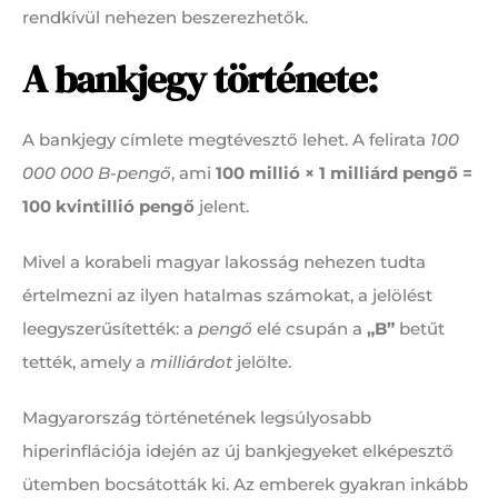
rendkívül nehezen beszerezhetők.
A bankjegy története:
A bankjegy címlete megtévesztő lehet. A felirata
100
000 000 B-pengő
, ami
100 millió × 1 milliárd pengő =
100 kvintillió pengő
jelent.
Mivel a korabeli magyar lakosság nehezen tudta
értelmezni az ilyen hatalmas számokat, a jelölést
leegyszerűsítették: a
pengő
elé csupán a
„B”
betűt
tették, amely a
milliárdot
jelölte.
Magyarország történetének legsúlyosabb
hiperinflációja idején az új bankjegyeket elképesztő
ütemben bocsátották ki. Az emberek gyakran inkább