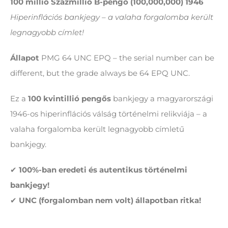
100 millió Százmillió B-pengő (100,000,000) 1946
Hiperinflációs bankjegy – a valaha forgalomba került
legnagyobb címlet!
Állapot
PMG 64 UNC EPQ – the serial number can be
different, but the grade always be 64 EPQ UNC.
Ez a
100 kvintillió pengős
bankjegy a magyarországi
1946-os hiperinflációs válság történelmi relikviája – a
valaha forgalomba került legnagyobb címletű
bankjegy.
✔
100%-ban eredeti és autentikus történelmi
bankjegy!
✔
UNC (forgalomban nem volt) állapotban ritka!