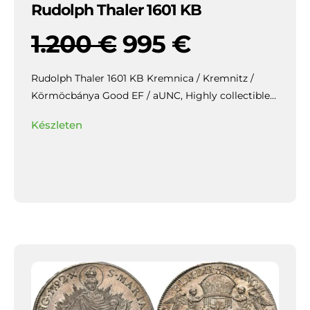
Rudolph Thaler 1601 KB
1.200
€
995
€
Rudolph Thaler 1601 KB Kremnica / Kremnitz /
Körmöcbánya Good EF / aUNC,
Highly collectible
piece with beautiful patina and mirror-like lustre in
Készleten
the fields, slightly weakly struck / veretgyenge.