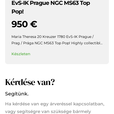
EvS-IK Prague NGC MS63 Top
Pop!
950
€
Maria Theresa 20 Kreuzer 1780 EvS-IK Prague /
Prag / Prága NGC MS63 Top Pop!
Highly collectible
piece with beautiful patina and mirror-like lustre in
Készleten
the fields.
Kérdése van?
Segítünk.
Ha kérdése van egy árveréssel kapcsolatban,
vagy segítségre van szüksége bármely