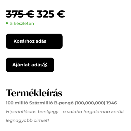
375
€
325
€
5 készleten
Kosárhoz adás
Ajánlat adás
Termékleírás
100 millió Százmillió B-pengő (100,000,000) 1946
Hiperinflációs bankjegy – a valaha forgalomba került
legnagyobb címlet!