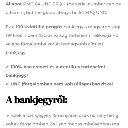
Állapot
PMG 64 UNC EPQ – the serial number can be
different, but the grade always be 64 EPQ UNC.
Ez a
100 kvintillió pengős
bankjegy a magyarországi
1946-os hiperinflációs válság történelmi relikviája – a
valaha forgalomba került legnagyobb címletű
bankjegy.
✔
100%-ban eredeti és autentikus történelmi
bankjegy!
✔
UNC (forgalomban nem volt) állapotban ritka!
A bankjegyről:
🔹 Ezek a bankjegyek 1946 nyarán csak néhány hétig
voltak forgalomban, és ilyen magas minőségben ma