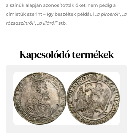
a színük alapján azonosították őket, nem pedig a
címletük szerint – így beszéltek például
„a pirosról”
,
„a
rózsaszínről”
,
„a liláról”
stb.
Kapcsolódó termékek