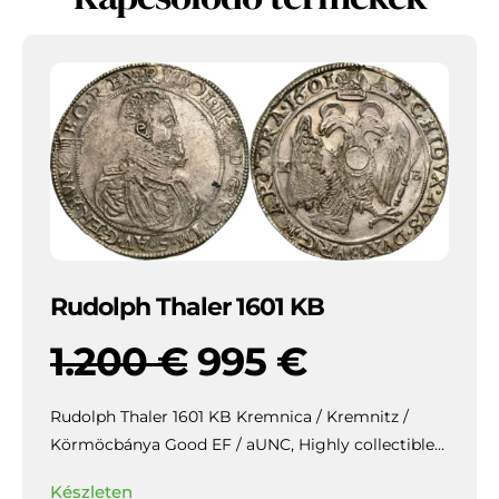
Rudolph Thaler 1601 KB
1.200
€
995
€
Rudolph Thaler 1601 KB Kremnica / Kremnitz /
Körmöcbánya Good EF / aUNC,
Highly collectible
piece with beautiful patina and mirror-like lustre in
Készleten