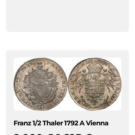
the fields, slightly weakly struck / veretgyenge.
Franz 1/2 Thaler 1792 A Vienna