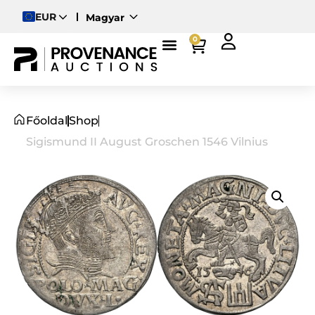
EUR
Magyar
English
0
Deutsch
Főoldal
Shop
Sigismund II August Groschen 1546 Vilnius