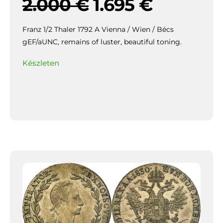
2.000
€
1.695
€
Franz 1/2 Thaler 1792 A Vienna / Wien / Bécs
gEF/aUNC, remains of luster, beautiful toning.
Készleten