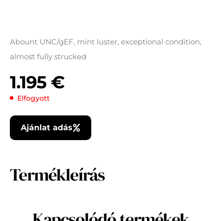
Abount UNC/gEF, mint luster, exceptional condition,
almost fully strucked
1.195
€
Elfogyott
Ajánlat adás
Termékleírás
Kapcsolódó termékek