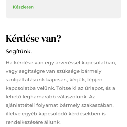
piece with beautiful patina and mirror-like lustre in
Készleten
the fields.
Kérdése van?
Segítünk.
Ha kérdése van egy árveréssel kapcsolatban,
vagy segítségre van szüksége bármely
szolgáltatásunk kapcsán, kérjük, lépjen
kapcsolatba velünk. Töltse ki az űrlapot, és a
lehető leghamarabb válaszolunk. Az
ajánlattételi folyamat bármely szakaszában,
illetve egyéb kapcsolódó kérdésekben is
rendelkezésére állunk.