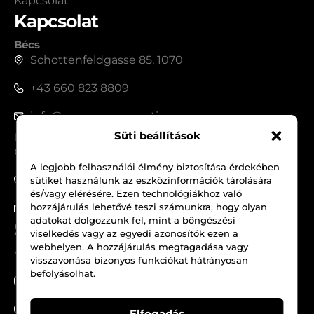
Kapcsolat
Kapcsolat
Bécs
Schottenfeldgasse 85, 1070
+43 660 823 8809
info@provenanceauctions.eu
Süti beállítások
Budapest
1050, Széchenyi István tér 7-8.
A legjobb felhasználói élmény biztosítása érdekében
+36 70 562 1229
sütiket használunk az eszközinformációk tárolására
és/vagy elérésére. Ezen technológiákhoz való
hozzájárulás lehetővé teszi számunkra, hogy olyan
info@provenanceauctions.eu
adatokat dolgozzunk fel, mint a böngészési
Social Media
viselkedés vagy az egyedi azonosítók ezen a
webhelyen. A hozzájárulás megtagadása vagy
Facebook
visszavonása bizonyos funkciókat hátrányosan
befolyásolhat.
Instagram
Youtube
Elfogadás