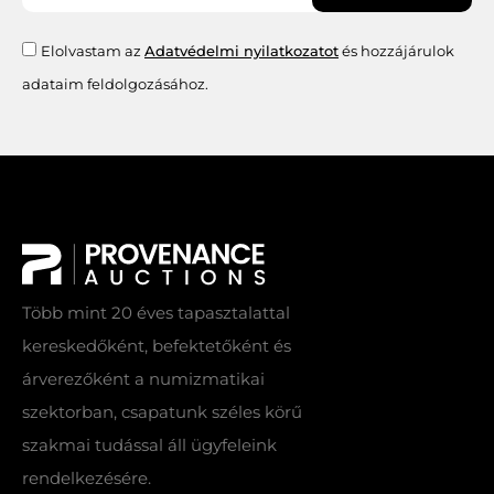
Elolvastam az
Adatvédelmi nyilatkozatot
és hozzájárulok
adataim feldolgozásához.
Több mint 20 éves tapasztalattal
kereskedőként, befektetőként és
árverezőként a numizmatikai
szektorban, csapatunk széles körű
szakmai tudással áll ügyfeleink
rendelkezésére.